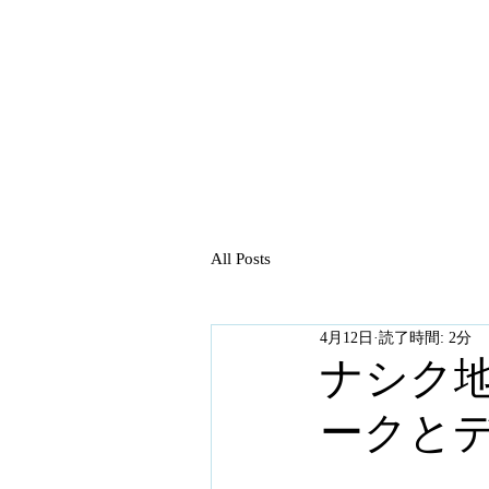
All Posts
4月12日
読了時間: 2分
ナシク
ークと