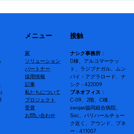
ネットワークとELVインフラ
ー
ル
ストラクチャの展開
よ
メニュー
接触
家
ナシク事務所
：
ソリューション
D棟、アルコマーケッ
ソ
パートナー
ト、ラジブナガル、ムン
採用情報
バイ・アグラロード、ナ
上
記事
シク - 422009
お
私たちについて
プネオフィス
：
界
プロジェクト
C-09、2階、C棟、
受賞
swojas協同組合病院。
お問い合わせ
Soc、パリハールチョー
ク近く、アウンド、プネ
ー - 411007