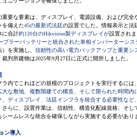
ミュニケーションを確保しました。
の重要な要素は、ディスプレイ、電源設備、および完全
ャを備えた
45の最新式法廷
の設置でした。情報表示と法
体に合計
約120台のHikvision製ディスプレイが
設置されま
ーブラーバッテリーと統合された単相インバーターシステ
転）を実施し、
信頼性の高い電力バックアップと重要シ
裁判所建物は2025年9月27日に正式に開所しました。
題
フラ内でこれほどの規模のプロジェクトを実行するには
広大な敷地、複数階建ての構造、そして限られた時間内
ク、ディスプレイ、法廷インフラを統合する必要性など
。
さらに、設置作業は、信頼性、構造化配線規格、そし
るシームレスな統合を確保しながら実施する必要があり
ション導入