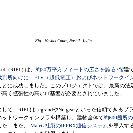
Fig.: Nashik Court, Nashik, India.
 Ltd. (RIPL) は
、約30万平方フィートの広さを誇る7階
建
裁判所向けに、ELV（超低電圧）およびネットワークイ
ことに成功しました。このプロジェクトでは、最新の法
が高く拡張性の高いIT基盤が必要とされていました。
て、RIPLはLegrandやNetgearといった信頼できる
ネットワークインフラを構築し、建物全体で
約600箇所
た。また、 
Matrix社製のIPPBX通信システム
を導入す