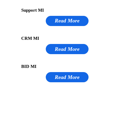
Support MI
Read More
CRM MI
Read More
BID MI
Read More